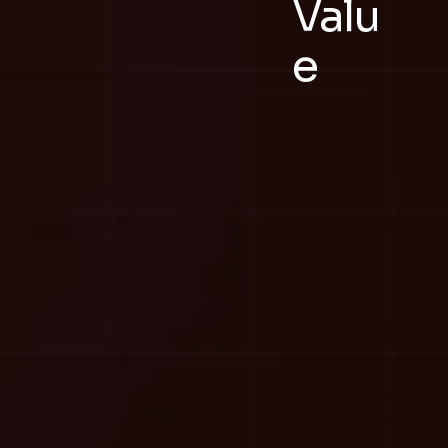
Valu
e