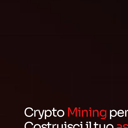
Crypto
Mining
per
Costruisci il tuo
as