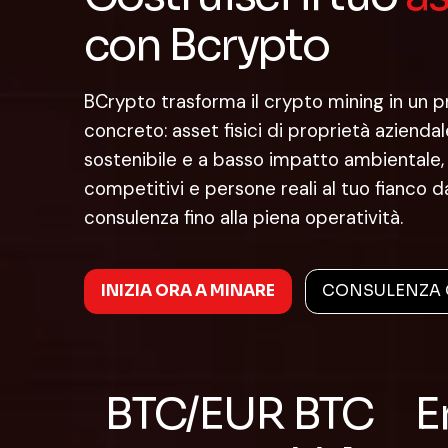
con Bcrypto
BCrypto trasforma il crypto mining in un p
concreto:
asset fisici di proprietà aziendal
sostenibile e a basso impatto ambientale, 
competitivi e
persone reali al tuo fianco d
consulenza fino alla piena operatività.
INIZIA ORA A MINARE
CONSULENZA 
BTC/EUR
BTC
E