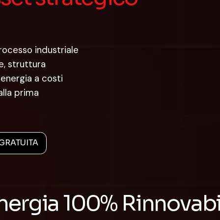
rocesso industriale
e
, struttura
energia a costi
alla prima
GRATUITA
nergia
100% Rinnovabi