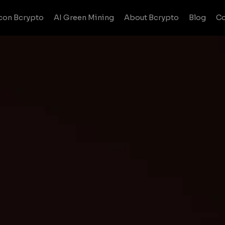
con Bcrypto
AI Green Mining
About Bcrypto
Blog
Co