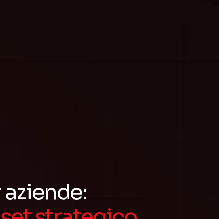
 aziende:
set strategico