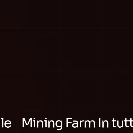
le
Mining Farm
In tut