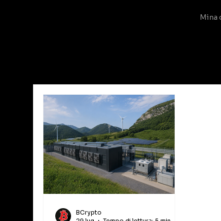
Mina 
Tutti gli articoli
Guide Crypto Mining
Asset 
BCrypto
29 lug
Tempo di lettura: 5 min