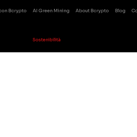
con Bcrypto
AI Green Mining
About Bcrypto
Blog
Co
Aziendale
Sostenibilità