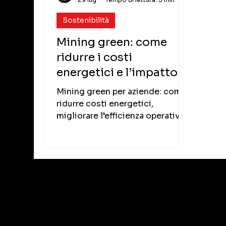
Sostenibilità
Mining green: come
ridurre i costi
energetici e l’impatto
ambientale
Mining green per aziende: come
ridurre costi energetici,
migliorare l’efficienza operativa
e costruire infrastrutture crypto
più sostenibili.